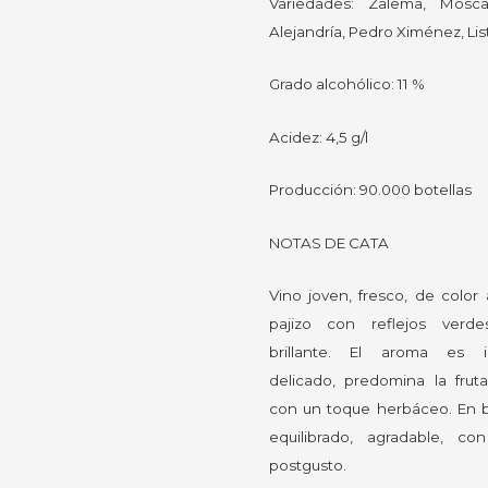
Variedades: Zalema, Mosc
Alejandría, Pedro Ximénez, Lis
Grado alcohólico: 11 %
Acidez: 4,5 g/l
Producción: 90.000 botellas
NOTAS DE CATA
Vino joven, fresco, de color 
pajizo con reflejos verd
brillante. El aroma es i
delicado, predomina la fruta
con un toque herbáceo. En 
equilibrado, agradable, co
postgusto.