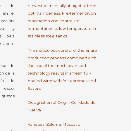
das de
harvested manually at night at their
 en el
optimal ripeness. Pre-fermentation
ación.
maceration and controlled
tiva y
fermentation at low temperature in
a baja
stainless steel tanks.
e acero
The meticulous control of the entire
production process combined with
ceso de
the use of the most advanced
ón de la
technology results in a fresh, full-
gía lo
bodied wine with fruity aromas and
resco,
flavors.
gustos
Designation of Origin: Condado de
Huelva
Varieties: Zalema, Muscat of