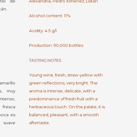
atel de
Alexandria, Pedro Ximénez, Listán.
tán.
Alcohol content: 11%
Acidity: 4.5 g/l
Production: 90,000 bottles
TASTING NOTES
Young wine, fresh, straw-yellow with
amarillo
green reflections, very bright. The
es, muy
aroma is intense, delicate, with a
ntenso,
predominance of fresh fruit with a
 fresca
herbaceous touch. On the palate, it is
boca es
balanced, pleasant, with a smooth
n suave
aftertaste.