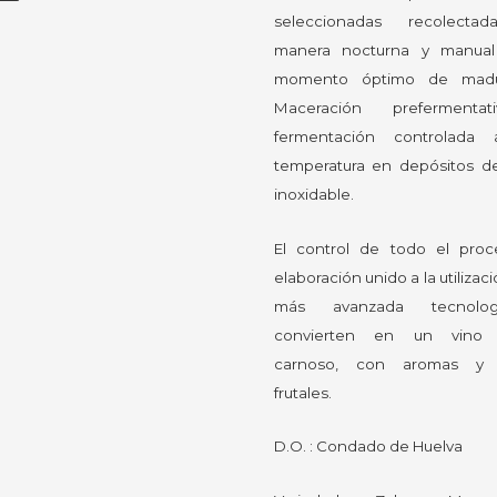
seleccionadas recolecta
manera nocturna y manual
momento óptimo de madur
Maceración prefermenta
fermentación controlada 
temperatura en depósitos d
inoxidable.
El control de todo el pro
elaboración unido a la utilizaci
más avanzada tecnolo
convierten en un vino f
carnoso, con aromas y 
frutales.
D.O. : Condado de Huelva